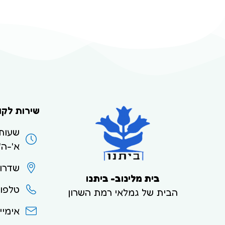
שירות לקו
שעות
א'-ה' בי
שדרות ביא
בית מלינוב- ביתנו
טלפון: 93236/44
הבית של גמלאי רמת השרון
אימייל: 012.net.il