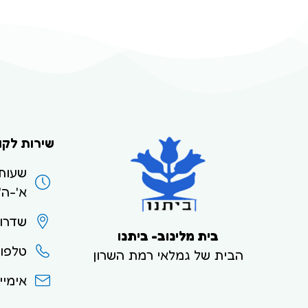
שירות לקו
שעות
א'-ה' בי
שדרות ביא
בית מלינוב- ביתנו
טלפון: 93236/44
הבית של גמלאי רמת השרון
אימייל: 012.net.il