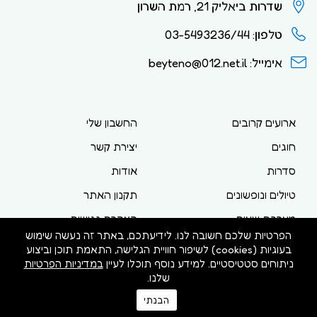
שדרות ביאליק 21, רמת השרון
טלפון: 03-5493236/44
אימייל: beyteno@012.net.il
ארועים קרובים
החשבון שלי
חוגים
יצירת קשר
סדרות
אודות
טיולים ונופשונים
תקנון האתר
מערכת שעות
הצהרת נגישות
הפרטיות שלכם חשובה לנו. לידיעתכם, באתר זה נעשה שימוש
מדיניות פרטיות
בעוגיות (cookies) לשיפור חוויית הגלישה, התאמת תוכן וביצוע
ניתוחים סטטיסטיים. למידע נוסף תוכלו לעיין
במדיניות הפרטיות
שלנו.
הבנתי
כל הזכויות שמורות לבית מלינוב- ביתנו Ⓒ 2026