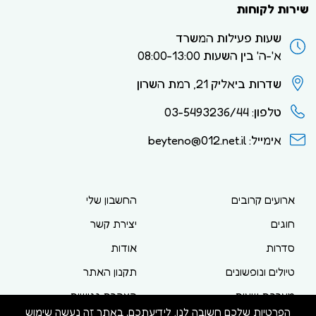
שירות לקוחות
שעות פעילות המשרד
א'-ה' בין השעות 08:00-13:00
שדרות ביאליק 21, רמת השרון
טלפון: 03-5493236/44
אימייל: beyteno@012.net.il
ארועים קרובים
החשבון שלי
חוגים
יצירת קשר
סדרות
אודות
טיולים ונופשונים
תקנון האתר
מערכת שעות
הצהרת נגישות
הפרטיות שלכם חשובה לנו. לידיעתכם, באתר זה נעשה שימוש