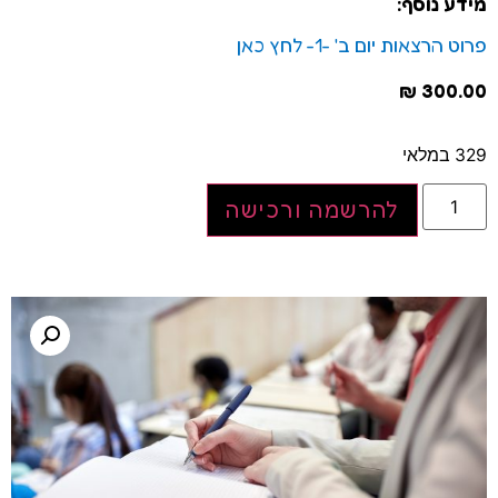
מידע נוסף:
פרוט הרצאות יום ב' -1- לחץ כאן
₪
300.00
329 במלאי
להרשמה ורכישה