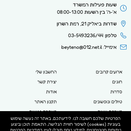
שעות פעילות המשרד
א'-ה' בין השעות 08:00-13:00
שדרות ביאליק 21, רמת השרון
טלפון: 03-5493236/44
אימייל: beyteno@012.net.il
ארועים קרובים
החשבון שלי
חוגים
יצירת קשר
סדרות
אודות
טיולים ונופשונים
תקנון האתר
מערכת שעות
הצהרת נגישות
הפרטיות שלכם חשובה לנו. לידיעתכם, באתר זה נעשה שימוש
מדיניות פרטיות
בעוגיות (cookies) לשיפור חוויית הגלישה, התאמת תוכן וביצוע
ניתוחים סטטיסטיים. למידע נוסף תוכלו לעיין
במדיניות הפרטיות