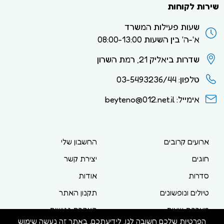
שירות לקוחות
שעות פעילות המשרד
א'-ה' בין השעות 08:00-13:00
שדרות ביאליק 21, רמת השרון
טלפון: 03-5493236/44
אימייל: beyteno@012.net.il
ארועים קרובים
החשבון שלי
חוגים
יצירת קשר
סדרות
אודות
טיולים ונופשונים
תקנון האתר
מערכת שעות
הצהרת נגישות
הפרטיות שלכם חשובה לנו. לידיעתכם, באתר זה נעשה שימוש