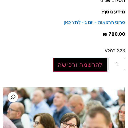
תשלום שנתי
מידע נוסף:
פרוט הרצאות - יום ג'- לחץ כאן
₪
720.00
323 במלאי
להרשמה ורכישה